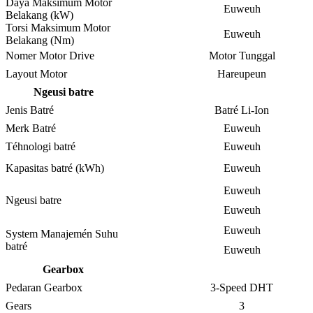
Daya Maksimum Motor
Euweuh
Belakang (kW)
Torsi Maksimum Motor
Euweuh
Belakang (Nm)
Nomer Motor Drive
Motor Tunggal
Layout Motor
Hareupeun
Ngeusi batre
Jenis Batré
Batré Li-Ion
Merk Batré
Euweuh
Téhnologi batré
Euweuh
Kapasitas batré (kWh)
Euweuh
Euweuh
Ngeusi batre
Euweuh
Euweuh
System Manajemén Suhu
batré
Euweuh
Gearbox
Pedaran Gearbox
3-Speed ​​DHT
Gears
3