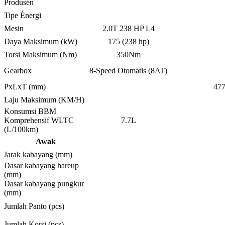
Produsén
Tipe Énergi
Mesin
2.0T 238 HP L4
Daya Maksimum (kW)
175 (238 hp)
Torsi Maksimum (Nm)
350Nm
Gearbox
8-Speed ​​Otomatis (8AT)
PxLxT (mm)
477
Laju Maksimum (KM/H)
Konsumsi BBM
Komprehensif WLTC
7.7L
(L/100km)
Awak
Jarak kabayang (mm)
Dasar kabayang hareup
(mm)
Dasar kabayang pungkur
(mm)
Jumlah Panto (pcs)
Jumlah Korsi (pcs)