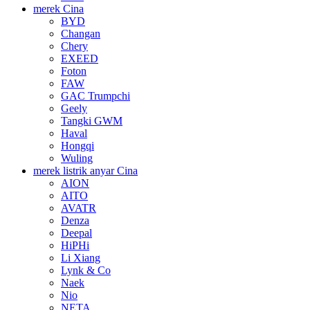
merek Cina
BYD
Changan
Chery
EXEED
Foton
FAW
GAC Trumpchi
Geely
Tangki GWM
Haval
Hongqi
Wuling
merek listrik anyar Cina
AION
AITO
AVATR
Denza
Deepal
HiPHi
Li Xiang
Lynk & Co
Naek
Nio
NETA