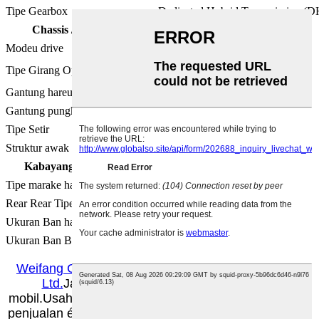
Tipe Gearbox
Dedicated Hybrid Transmission (
Chassis / setir
Modeu drive
FWD hareup
Tipe Girang Opat Roda
Euweuh
Gantung hareup
MacPherson gantung bebas
Gantung pungkur
Multi-Tumbu gantung bebas
Tipe Setir
Bantuan Listrik
Struktur awak
Beban Bearing
Kabayang / Rem
Tipe marake hareup
Ventilated Disc
Rear Rear Tipe
Cakram padet
Ukuran Ban hareup
235/50 R19
Ukuran Ban Belakang
235/50 R19
Weifang Century Sovereign Automobile Sales Co.,
Ltd.
Janten pamimpin industri dina widang
mobil.Usaha utama ngalegaan tina merek low-end ka
penjualan ékspor mobil merek anu luhur sareng ultra-