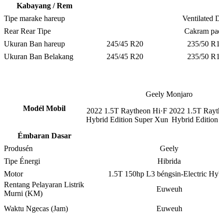
Kabayang / Rem
Tipe marake hareup
Ventilated 
Rear Rear Tipe
Cakram pa
Ukuran Ban hareup
245/45 R20
235/50 R
Ukuran Ban Belakang
245/45 R20
235/50 R
Geely Monjaro
Modél Mobil
2022 1.5T Raytheon Hi·F
2022 1.5T Rayt
Hybrid Edition Super Xun
Hybrid Edition
Émbaran Dasar
Produsén
Geely
Tipe Énergi
Hibrida
Motor
1.5T 150hp L3 béngsin-Electric Hy
Rentang Pelayaran Listrik
Euweuh
Murni (KM)
Waktu Ngecas (Jam)
Euweuh