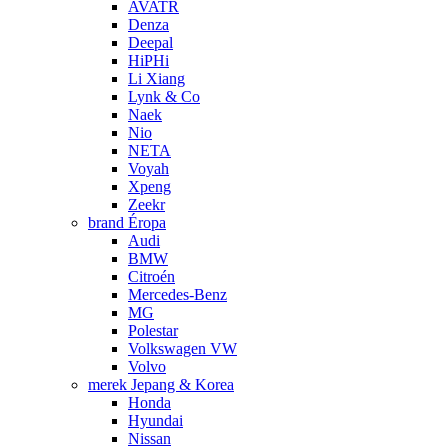
AVATR
Denza
Deepal
HiPHi
Li Xiang
Lynk & Co
Naek
Nio
NETA
Voyah
Xpeng
Zeekr
brand Éropa
Audi
BMW
Citroén
Mercedes-Benz
MG
Polestar
Volkswagen VW
Volvo
merek Jepang & Korea
Honda
Hyundai
Nissan