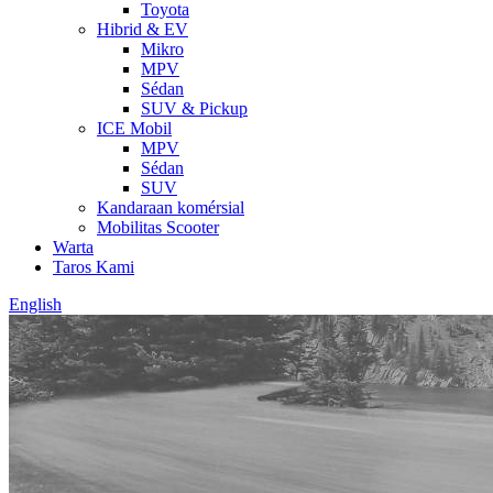
Toyota
Hibrid & EV
Mikro
MPV
Sédan
SUV & Pickup
ICE Mobil
MPV
Sédan
SUV
Kandaraan komérsial
Mobilitas Scooter
Warta
Taros Kami
English