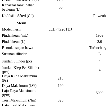
Kapasitas tanki bahan
55
beuleum (L)
Koéfisién Séred (Cd)
Euweuh
Mesin
Modél mesin
JLH-4G20TDJ
Pindahkeun (mL)
1969
Pindahkeun (L)
2.0
Bentuk asupan hawa
Turbochar
Susunan silinder
L
Jumlah Silinder (pcs)
4
Jumlah Klep Per Silinder
4
(pcs)
Daya Kuda Maksimum
218
(Ps)
Daya Maksimum (kW)
160
Laju Daya Maksimum
5000
(rpm)
Torsi Maksimum (Nm)
325
Laju Torsi Maksimum