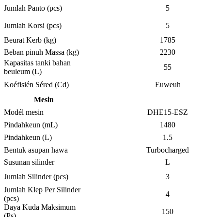
Jumlah Panto (pcs)
5
Jumlah Korsi (pcs)
5
Beurat Kerb (kg)
1785
Beban pinuh Massa (kg)
2230
Kapasitas tanki bahan
55
beuleum (L)
Koéfisién Séred (Cd)
Euweuh
Mesin
Modél mesin
DHE15-ESZ
Pindahkeun (mL)
1480
Pindahkeun (L)
1.5
Bentuk asupan hawa
Turbocharged
Susunan silinder
L
Jumlah Silinder (pcs)
3
Jumlah Klep Per Silinder
4
(pcs)
Daya Kuda Maksimum
150
(Ps)