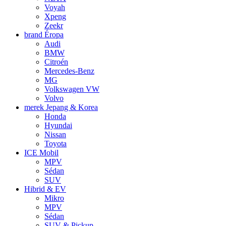
Voyah
Xpeng
Zeekr
brand Éropa
Audi
BMW
Citroén
Mercedes-Benz
MG
Volkswagen VW
Volvo
merek Jepang & Korea
Honda
Hyundai
Nissan
Toyota
ICE Mobil
MPV
Sédan
SUV
Hibrid & EV
Mikro
MPV
Sédan
SUV & Pickup