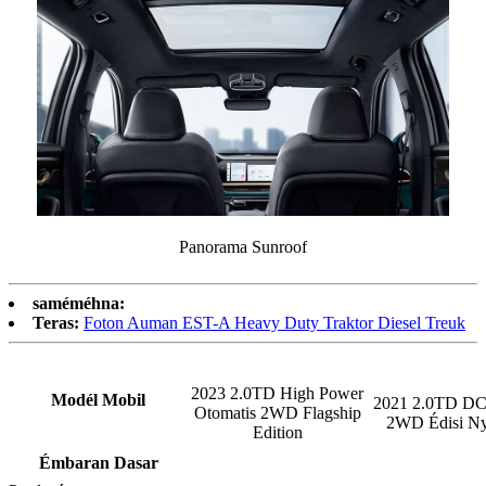
Panorama Sunroof
saméméhna:
Teras:
Foton Auman EST-A Heavy Duty Traktor Diesel Treuk
2023 2.0TD High Power
Modél Mobil
2021 2.0TD D
Otomatis 2WD Flagship
2WD Édisi N
Edition
Émbaran Dasar