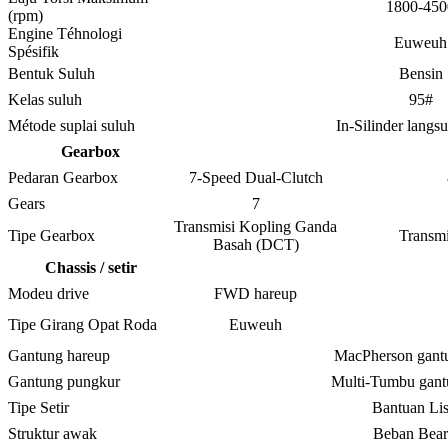
1800-450
(rpm)
Engine Téhnologi
Euweuh
Spésifik
Bentuk Suluh
Bensin
Kelas suluh
95#
Métode suplai suluh
In-Silinder langs
Gearbox
Pedaran Gearbox
7-Speed ​​Dual-Clutch
Gears
7
Transmisi Kopling Ganda
Tipe Gearbox
Transmi
Basah (DCT)
Chassis / setir
Modeu drive
FWD hareup
Tipe Girang Opat Roda
Euweuh
Gantung hareup
MacPherson gant
Gantung pungkur
Multi-Tumbu gant
Tipe Setir
Bantuan Lis
Struktur awak
Beban Bear