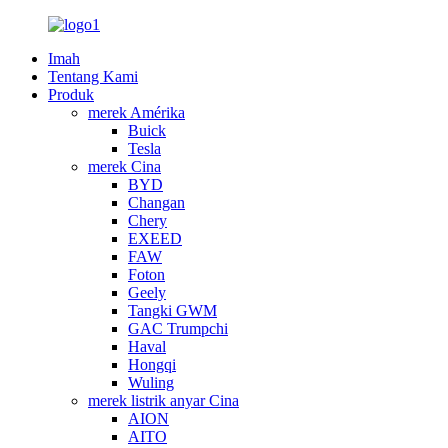
Imah
Tentang Kami
Produk
merek Amérika
Buick
Tesla
merek Cina
BYD
Changan
Chery
EXEED
FAW
Foton
Geely
Tangki GWM
GAC Trumpchi
Haval
Hongqi
Wuling
merek listrik anyar Cina
AION
AITO