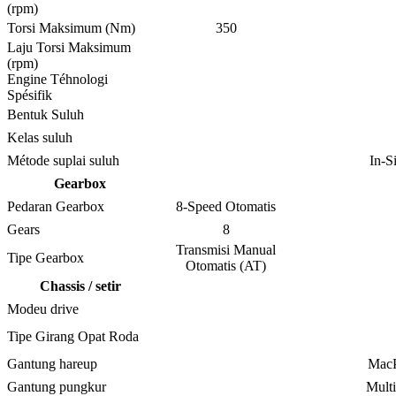
(rpm)
Torsi Maksimum (Nm)
350
Laju Torsi Maksimum
(rpm)
Engine Téhnologi
Spésifik
Bentuk Suluh
Kelas suluh
Métode suplai suluh
In-S
Gearbox
Pedaran Gearbox
8-Speed ​​Otomatis
Gears
8
Transmisi Manual
Tipe Gearbox
Otomatis (AT)
Chassis / setir
Modeu drive
Tipe Girang Opat Roda
Gantung hareup
MacP
Gantung pungkur
Mult