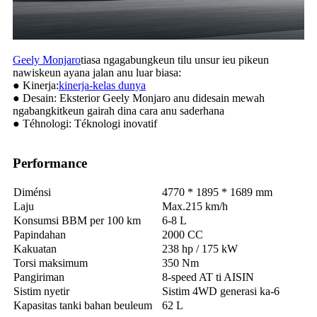
Geely Monjaro
tiasa ngagabungkeun tilu unsur ieu pikeun
nawiskeun ayana jalan anu luar biasa:
● Kinerja:
kinerja-kelas dunya
● Desain: Eksterior Geely Monjaro anu didesain mewah
ngabangkitkeun gairah dina cara anu saderhana
● Téhnologi: Téknologi inovatif
Performance
Diménsi
4770 * 1895 * 1689 mm
Laju
Max.215 km/h
Konsumsi BBM per 100 km
6-8 L
Papindahan
2000 CC
Kakuatan
238 hp / 175 kW
Torsi maksimum
350 Nm
Pangiriman
8-speed AT ti AISIN
Sistim nyetir
Sistim 4WD generasi ka-6
Kapasitas tanki bahan beuleum
62 L