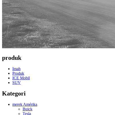
produk
Imah
Produk
ICE Mobil
SUV
Kategori
merek Amérika
Buick
Tesla