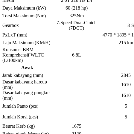
Mesin
2.0T 218 HP L4
Daya Maksimum (kW)
60 (218 hp)
Torsi Maksimum (Nm)
325Nm
7-Speed ​​Dual-Clutch
Gearbox
8-S
(7DCT)
PxLxT (mm)
4770 * 1895 * 
Laju Maksimum (KM/H)
215 km
Konsumsi BBM
Komprehensif WLTC
6.8L
(L/100km)
Awak
Jarak kabayang (mm)
2845
Dasar kabayang hareup
1610
(mm)
Dasar kabayang pungkur
1610
(mm)
Jumlah Panto (pcs)
5
Jumlah Korsi (pcs)
5
Beurat Kerb (kg)
1675
Beban pinuh Massa (kg)
2130